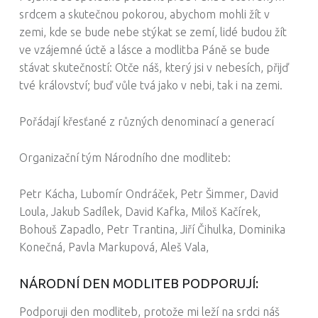
srdcem a skutečnou pokorou, abychom mohli žít v
zemi, kde se bude nebe stýkat se zemí, lidé budou žít
ve vzájemné úctě a lásce a modlitba Páně se bude
stávat skutečností: Otče náš, který jsi v nebesích, přijď
tvé království; buď vůle tvá jako v nebi, tak i na zemi.
Pořádají křesťané z různých denominací a generací
Organizační tým Národního dne modliteb:
Petr Kácha, Lubomír Ondráček, Petr Šimmer, David
Loula, Jakub Sadílek, David Kafka, Miloš Kačírek,
Bohouš Zapadlo, Petr Trantina, Jiří Čihulka, Dominika
Konečná, Pavla Markupová, Aleš Vala,
NÁRODNÍ DEN MODLITEB PODPORUJÍ:
Podporuji den modliteb, protože mi leží na srdci náš