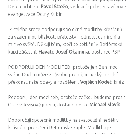
Deň modlitieb!
Pavol Strežo
, vedoucí společenství nové
evangelizace Dolný Kubín
Z celého srdce podporuji společné modlitby křesťanů
za vzájemnou blízkost, přátelství, jednotu, usmíření a
mír ve světě. Děkuji těm, kteří se setkání v Betlémské
kapli zúčastní.
Hayato Josef Okamura
, poslanec PSP
PODPORUJI DEN MODLITEB, protože jen Bůh mocí
svého Ducha může způsobit proměnu lidských srdcí,
překonat naše obavy a rozdělení.
Vojtěch Kodet
, kněz
Podporuji den modliteb, protože začkoli budeme prosit
Otce v Ježíšově jménu, dostaneme to.
Michael Slavík
Doporučuji společné modlitby na svatodušní neděli v
krásném prostředí Betlémské kaple. Modlitba je