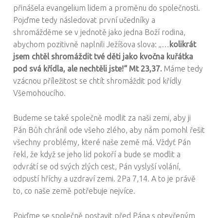
přinášela evangelium lidem a proměnu do společnosti.
Pojďme tedy následovat první učedníky a
shromážděme se v jednotě jako jedna Boží rodina,
abychom pozitivně naplnili Ježíšova slova: „…
kolikrát
jsem chtěl shromáždit tvé děti jako kvočna kuřátka
pod svá křídla, ale nechtěli jste!“ Mt 23,37.
Máme tedy
vzácnou příležitost se chtít shromáždit pod křídly
Všemohoucího.
Budeme se také společně modlit za naši zemi, aby ji
Pán Bůh chránil ode všeho zlého, aby nám pomohl řešit
všechny problémy, které naše země má. Vždyť Pán
řekl, že když se jeho lid pokoří a bude se modlit a
odvrátí se od svých zlých cest, Pán vyslyší volání,
odpustí hříchy a uzdraví zemi. 2Pa 7,14. A to je právě
to, co naše země potřebuje nejvíce.
Pojďme se společně postavit před Pána s otevřeným