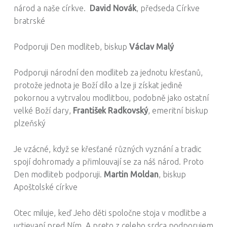
národ a naše církve.
David Novák
, předseda Církve
bratrské
Podporuji Den modliteb, biskup
Václav Malý
Podporuji národní den modliteb za jednotu křesťanů,
protože jednota je Boží dílo a lze ji získat jedině
pokornou a vytrvalou modlitbou, podobně jako ostatní
velké Boží dary,
František Radkovský
, emeritní biskup
plzeňský
Je vzácné, když se křesťané různých vyznání a tradic
spojí dohromady a přimlouvají se za náš národ. Proto
Den modliteb podporuji.
Martin Moldan
, biskup
Apoštolské církve
Otec miluje, keď Jeho děti spoločne stoja v modlitbe a
uctievaní pred Ním. A preto z celeho srdca podporujem