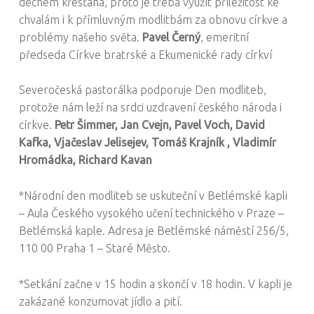
dechem křesťana, proto je třeba využít příležitost ke
chvalám i k přímluvným modlitbám za obnovu církve a
problémy našeho světa.
Pavel Černý
, emeritní
předseda Církve bratrské a Ekumenické rady církví
Severočeská pastorálka podporuje Den modliteb,
protože nám leží na srdci uzdravení českého národa i
církve.
Petr Šimmer, Jan Cvejn, Pavel Voch, David
Kafka, Vjačeslav Jelisejev, Tomáš Krajník , Vladimír
Hromádka, Richard Kavan
*Národní den modliteb se uskuteční v Betlémské kapli
– Aula Českého vysokého učení technického v Praze –
Betlémská kaple. Adresa je Betlémské náměstí 256/5,
110 00 Praha 1 – Staré Město.
*Setkání začne v 15 hodin a skončí v 18 hodin. V kapli je
zakázané konzumovat jídlo a pití.