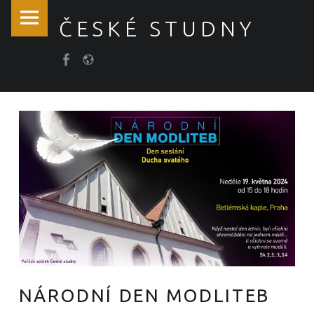
České
Skip
ČESKÉ STUDNY
studny
to
site
content
Položka
Košík
navigation
menu
NÁRODNÍ DEN MODLITEB