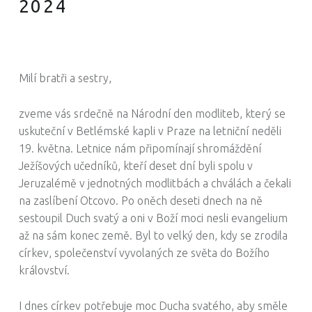
2024
Milí bratři a sestry,
zveme vás srdečně na Národní den modliteb, který se
uskuteční v Betlémské kapli v Praze na letniční neděli
19. května. Letnice nám připomínají shromáždění
Ježíšových učedníků, kteří deset dní byli spolu v
Jeruzalémě v jednotných modlitbách a chválách a čekali
na zaslíbení Otcovo. Po oněch deseti dnech na ně
sestoupil Duch svatý a oni v Boží moci nesli evangelium
až na sám konec země. Byl to velký den, kdy se zrodila
církev, společenství vyvolaných ze světa do Božího
království.
I dnes církev potřebuje moc Ducha svatého, aby směle