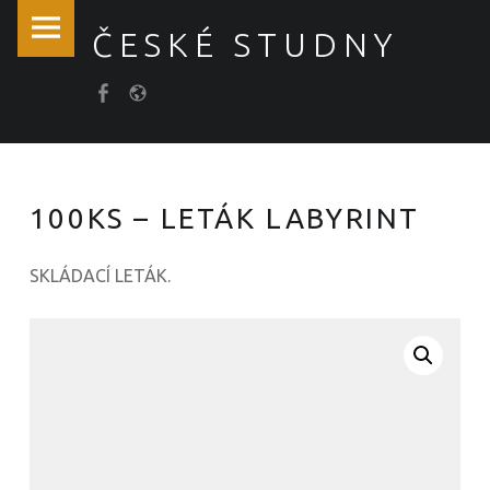
České
Skip
ČESKÉ STUDNY
studny
to
site
content
Položka
Košík
navigation
menu
100KS – LETÁK LABYRINT
SKLÁDACÍ LETÁK.