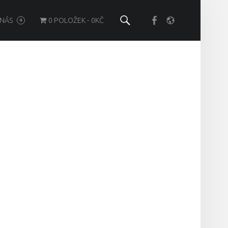
Search
Položka
Košík
NÁS
0 POLOŽEK
0KČ
menu