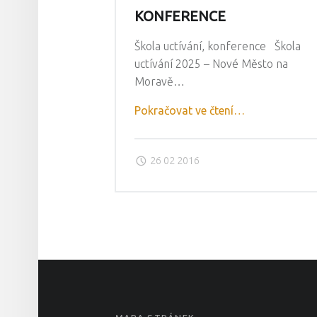
KONFERENCE
Škola uctívání, konference Škola
uctívání 2025 – Nové Město na
Moravě…
"Konference"
Pokračovat ve čtení
…
26 02 2016