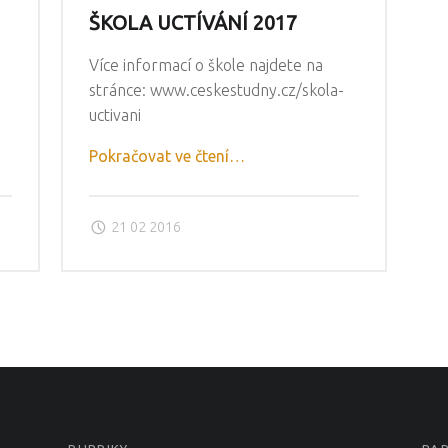
ŠKOLA UCTÍVÁNÍ 2017
Více informací o škole najdete na
stránce: www.ceskestudny.cz/skola-
uctivani
"Škola
Pokračovat ve čtení
…
uctívání
2017"
21 02 2016