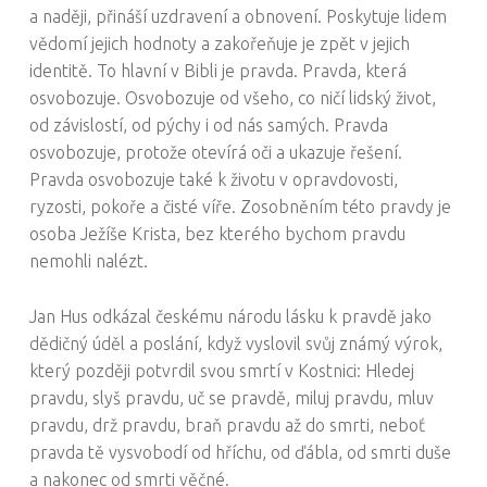
a naději, přináší uzdravení a obnovení. Poskytuje lidem
vědomí jejich hodnoty a zakořeňuje je zpět v jejich
identitě. To hlavní v Bibli je pravda. Pravda, která
osvobozuje. Osvobozuje od všeho, co ničí lidský život,
od závislostí, od pýchy i od nás samých. Pravda
osvobozuje, protože otevírá oči a ukazuje řešení.
Pravda osvobozuje také k životu v opravdovosti,
ryzosti, pokoře a čisté víře. Zosobněním této pravdy je
osoba Ježíše Krista, bez kterého bychom pravdu
nemohli nalézt.
Jan Hus odkázal českému národu lásku k pravdě jako
dědičný úděl a poslání, když vyslovil svůj známý výrok,
který později potvrdil svou smrtí v Kostnici: Hledej
pravdu, slyš pravdu, uč se pravdě, miluj pravdu, mluv
pravdu, drž pravdu, braň pravdu až do smrti, neboť
pravda tě vysvobodí od hříchu, od ďábla, od smrti duše
a nakonec od smrti věčné.