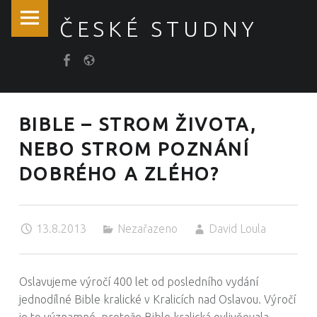
České
Skip
ČESKÉ STUDNY
studny
to
site
content
Položka
Košík
navigation
menu
BIBLE – STROM ŽIVOTA,
NEBO STROM POZNÁNÍ
DOBRÉHO A ZLÉHO?
13.8.2013
Nezařazeno
David Loula
Oslavujeme výročí 400 let od posledního vydání
jednodílné Bible kralické v Kralicích nad Oslavou. Výročí
je to významné, protože Bible kralická ovlivňovala