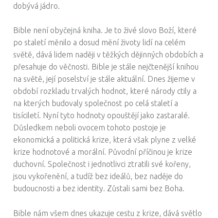
dobývá jádro.
Bible není obyčejná kniha. Je to živé slovo Boží, které
po staletí měnilo a dosud mění životy lidí na celém
světě, dává lidem naději v těžkých dějinných obdobích a
přesahuje do věčnosti. Bible je stále nejčtenější knihou
na světě, její poselství je stále aktuální. Dnes žijeme v
období rozkladu trvalých hodnot, které národy ctily a
na kterých budovaly společnost po celá staletí a
tisíciletí. Nyní tyto hodnoty opouštějí jako zastaralé.
Důsledkem neboli ovocem tohoto postoje je
ekonomická a politická krize, která však plyne z velké
krize hodnotové a morální. Původní příčinou je krize
duchovní. Společnost i jednotlivci ztratili své kořeny,
jsou vykořenění, a tudíž bez ideálů, bez naděje do
budoucnosti a bez identity. Zůstali sami bez Boha.
Bible nám všem dnes ukazuje cestu z krize, dává světlo