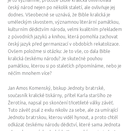
český národ nejen po několik staletí, ale ovlivňuje jej
dodnes. Všeobecně se uznává, že Bible kralická je
uměleckým skvostem, významnou literární památkou,
kulturním dědictvím národa, velmi kvalitním překladem
z původních jazyků a knihou, která pomohla zachovat
český jazyk před germanizací v obdobích rekatolizace.
Ovšem položme si otázku: Je to vše, co dala Bible
kralická českému národu? Je skutečně pouhou
památkou, kterou si po staletích připomínáme, nebo je
něčím mnohem více?
Jan Amos Komenský, biskup Jednoty bratrské,
současník kralické tiskárny, přítel Karla staršího ze
Žerotína, napsal po skončení třicetileté války závěť.
Tuto závěť psal z exilu nikoliv za sebe, ale za umírající
Jednotu bratrskou, kterou viděl hynout, a proto chtěl
odkázat českému národu dědictví, které sama Jednota