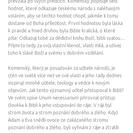
převzala po svých předcích. Komenský popisuje šest
hodnot, které odkazuje českému národu s naléhavým
voláním, aby se těchto hodnot chopil, jakmile k tomu
dostane od Boha příležitost. První hodnotou byla láska
k pravdě a hned druhou byla Bible kralická, o které
píše: Odkazuji tobě za dědictví knihu Boží, bibli svatou…
Přijmi to tedy za svůj vlastní klenot, vlasti milá, a užívej
toho k slávě Boží a svému v dobrém vzdělání.
Komenský, který je považován za učitele národů, je
ctěn ve světě více než ve své vlasti a jeho rady dodnes
inspirují mnohé učitele, teology a vědce k novým
objevům. Jak tento významný učitel přistupoval k Bibli?
Ve svém spise Unum necessarium přirovnal přístup
člověka k Bibli k jeho vstupování do ráje. V ráji byl
strom života a strom poznání dobrého a zlého. Když
Adam a Eva snědli ovoce ze zakázaného stromu
poznání dobrého a zlého, byli vyhnáni z ráje a ztratili