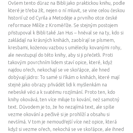
Ovšem tento důraz na Bibli jako praktickou knihu, podle
které je třeba žít, nejen o ní mluvit, se vine celou českou
historií už od Cyrila a Metoděje a prvního otce české
reformace Milíče z Kroměříže. Se stejným postojem
přistupoval k Bibli také Jan Hus – hněval se na ty, kdo si
zakládají na krásných knihách, zaobírají se písmem,
kresbami, koženou vazbou s umělecky kovanými rohy,
ale nevstupují do této knihy, aby si ji přečetli. Proti
takovým povrchním lidem staví opice, které, když
najdou ořech, nekochají se ve skořápce, ale hned
dobývají jádro: To samé si říkám o knihách, které mají
stejně jako obrazy přivádět lidi k myšlenkám na
nebeské věci a k svatému rozjímání. Proto ten, kdo
knihy okovává, ten více miluje to kování, než samotný
text. Důvodem je to, že ho nezajímá text, ale spíše
vezme okování a pečlivě si je prohlíží a obsahu si
nevšímá. V tom je nemoudřejší více než opice, která
když si vezme ořech, nekochá se ve skořápce, ale ihned