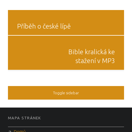
POST
NAVIGATION
Příběh o české lípě
Bible kralická ke
stažení v MP3
Toggle sidebar
MAPA STRÁNEK
Domů