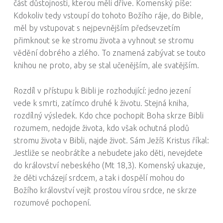
část důstojnosti, kterou měli dříve. Komenský píše:
Kdokoliv tedy vstoupí do tohoto Božího ráje, do Bible,
měl by vstupovat s nejpevnějším předsevzetím
přimknout se ke stromu života a vyhnout se stromu
vědění dobrého a zlého. To znamená zabývat se touto
knihou ne proto, aby se stal učenějším, ale svatějším.
Rozdíl v přístupu k Bibli je rozhodující: jedno jezení
vede k smrti, zatímco druhé k životu. Stejná kniha,
rozdílný výsledek. Kdo chce pochopit Boha skrze Bibli
rozumem, nedojde života, kdo však ochutná plodů
stromu života v Bibli, najde život. Sám Ježíš Kristus říkal:
Jestliže se neobrátíte a nebudete jako děti, nevejdete
do království nebeského (Mt 18,3). Komenský ukazuje,
že děti vcházejí srdcem, a tak i dospělí mohou do
Božího království vejít prostou vírou srdce, ne skrze
rozumové pochopení.